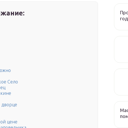
жание:
Про
год
можно
кое Село
рец
шкине
м дворце
Мас
по
ной цене
заповедника