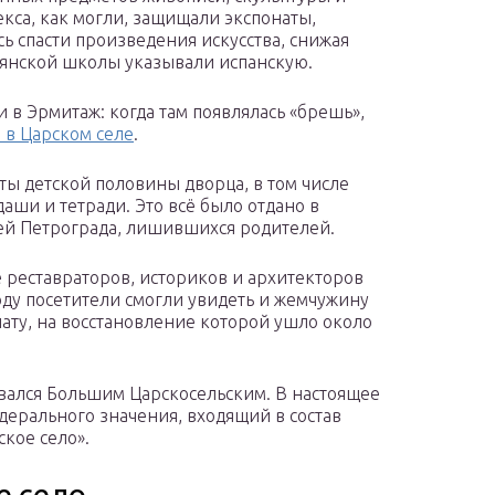
кса, как могли, защищали экспонаты,
ь спасти произведения искусства, снижая
ьянской школы указывали испанскую.
 в Эрмитаж: когда там появлялась «брешь»,
 в Царском селе
.
ы детской половины дворца, в том числе
аши и тетради. Это всё было отдано в
тей Петрограда, лишившихся родителей.
е реставраторов, историков и архитекторов
оду посетители смогли увидеть и жемчужину
ту, на восстановление которой ушло около
вался Большим Царскосельским. В настоящее
дерального значения, входящий в состав
кое село».
е село