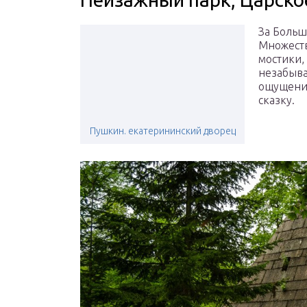
За Больш
Множеств
мостики,
незабыва
ощущение
сказку.
Пушкин. екатерининский дворец