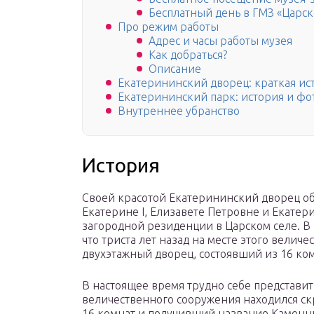
Бесплатный день в ГМЗ «Царск
Про режим работы
Адрес и часы работы музея
Как добраться?
Описание
Екатерининский дворец: краткая ис
Екатерининский парк: история и ф
Внутреннее убранство
История
Своей красотой Екатерининский дворец о
Екатерине I, Елизавете Петровне и Екатер
загородной резиденции в Царском селе. В 
что триста лет назад на месте этого вели
двухэтажный дворец, состоявший из 16 ко
В настоящее время трудно себе представить,
величественного сооружения находился с
16 комнат и получивший название Каменны