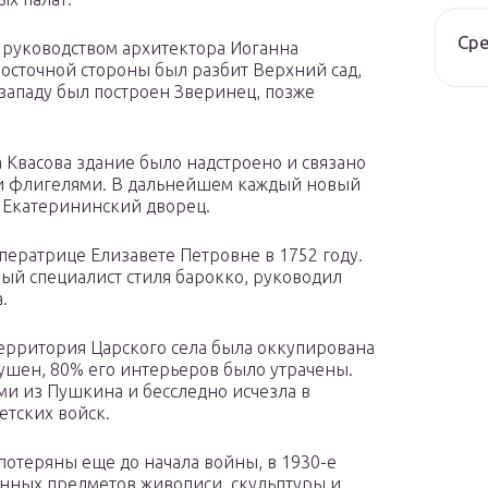
Ср
д руководством архитектора Иоганна
осточной стороны был разбит Верхний сад,
 западу был построен Зверинец, позже
а Квасова здание было надстроено и связано
и флигелями. В дальнейшем каждый новый
 Екатерининский дворец.
ератрице Елизавете Петровне в 1752 году.
ый специалист стиля барокко, руководил
.
ерритория Царского села была оккупирована
ушен, 80% его интерьеров было утрачены.
и из Пушкина и бесследно исчезла в
етских войск.
потеряны еще до начала войны, в 1930-е
енных предметов живописи, скульптуры и