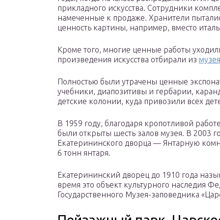
прикладного искусства. Сотрудники компле
намеченные к продаже. Хранители пыталис
ценность картины, например, вместо итал
Кроме того, многие ценные работы уходили
произведения искусства отбирали из
музея
Полностью были утрачены ценные экспонат
учебники, диапозитивы и гербарии, каранд
детские колонии, куда привозили всех де
В 1959 году, благодаря кропотливой работ
были открыты шесть залов музея. В 2003 г
Екатерининского дворца — Янтарную комна
6 тонн янтаря.
Екатерининский дворец до 1910 года назы
время это объект культурного наследия Фе
Государственного Музея-заповедника «Царс
Пейзажный парк, Царско