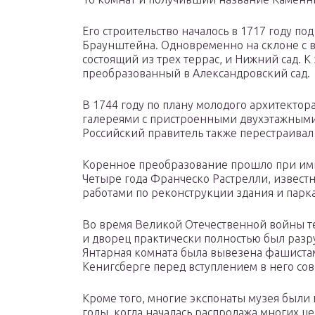
Его строительство началось в 1717 году по
Браунштейна. Одновременно на склоне с в
состоящий из трех террас, и Нижний сад. К
преобразованный в Александровский сад.
В 1744 году по плану молодого архитектор
галереями с пристроенными двухэтажным
Российский правитель также перестраивал
Коренное преобразование прошло при имп
Четыре года Франческо Растрелли, известн
работами по реконструкции здания и парка
Во время Великой Отечественной войны т
и дворец практически полностью был разр
Янтарная комната была вывезена фашистам
Кенигсберге перед вступлением в него сов
Кроме того, многие экспонаты музея были 
годы, когда началась распродажа многих ц