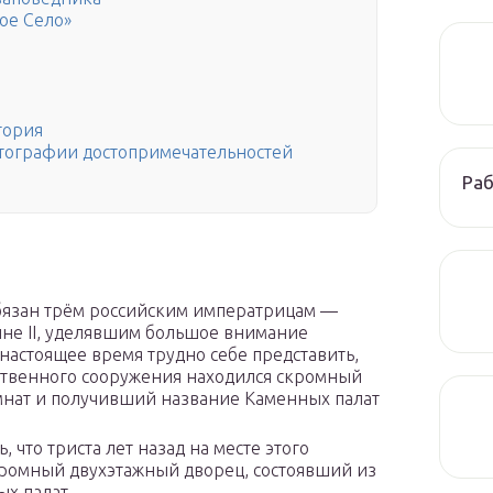
ое Село»
тория
отографии достопримечательностей
Раб
бязан трём российским императрицам —
ине II, уделявшим большое внимание
настоящее время трудно себе представить,
чественного сооружения находился скромный
мнат и получивший название Каменных палат
 что триста лет назад на месте этого
кромный двухэтажный дворец, состоявший из
х палат.