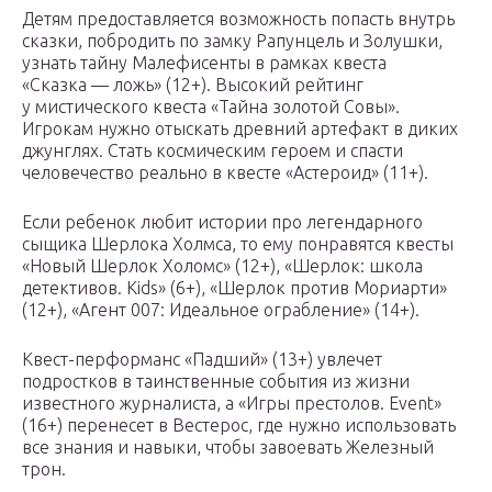
Детям предоставляется возможность попасть внутрь
сказки, побродить по замку Рапунцель и Золушки,
узнать тайну Малефисенты в рамках квеста
«Сказка — ложь» (12+). Высокий рейтинг
у мистического квеста «Тайна золотой Совы».
Игрокам нужно отыскать древний артефакт в диких
джунглях. Стать космическим героем и спасти
человечество реально в квесте «Астероид» (11+).
Если ребенок любит истории про легендарного
сыщика Шерлока Холмса, то ему понравятся квесты
«Новый Шерлок Холомс» (12+), «Шерлок: школа
детективов. Kids» (6+), «Шерлок против Мориарти»
(12+), «Агент 007: Идеальное ограбление» (14+).
Квест-перформанс «Падший» (13+) увлечет
подростков в таинственные события из жизни
известного журналиста, а «Игры престолов. Event»
(16+) перенесет в Вестерос, где нужно использовать
все знания и навыки, чтобы завоевать Железный
трон.