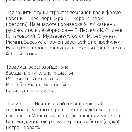
Для защиты с суши строится земляной вал в форме
короны — кронверк (крон — корона, верк —
крепость). На эшафоте кронверка были казнены
руководители декабристов — П. Пестель, К. Рылеев,
П. Каховский, С. Муравьев-Апостол, М. Бестужев-
Рюмин. Здесь установлен барельеф с их профилями.
На другой стороне обелиска высечены строки стихов
А. С. Пушкина:
Товарищ, верь: взойдет она,
Звезда пленительного счастья,
Россия вспрянет ото сна,
И на обломках самовластья
Напишут наши имена!
Два моста — Иоанновский и Кронверкский —
соединяют Заячий остров с Петроградским. Позже
построены Монетный двор, где чеканили монеты и
Ботный домик, где раньше хранился ботик (лодка)
Петра Первого.