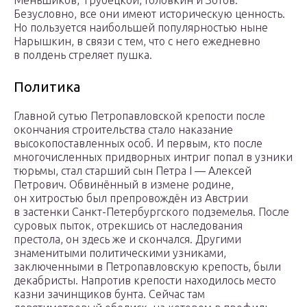
Меньшиков, Трубецкой, Головкин и Зотов.
Безусловно, все они имеют историческую ценность.
Но пользуется наибольшей популярностью ныне
Нарышкин, в связи с тем, что с него ежедневно
в полдень стреляет пушка.
Политика
Главной сутью Петропавловской крепости после
окончания строительства стало наказание
высокопоставленных особ. И первым, кто после
многочисленных придворных интриг попал в узники
тюрьмы, стал старший сын Петра I — Алексей
Петрович. Обвинённый в измене родине,
он хитростью был препровождён из Австрии
в застенки Санкт-Петербургского подземелья. После
суровых пыток, отрекшись от наследования
престола, он здесь же и скончался. Другими
знаменитыми политическими узниками,
заключенными в Петропавловскую крепость, были
декабристы. Напротив крепости находилось место
казни зачинщиков бунта. Сейчас там