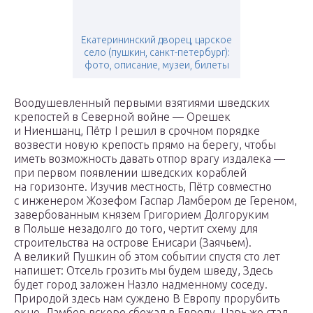
Екатерининский дворец, царское
село (пушкин, санкт-петербург):
фото, описание, музеи, билеты
Воодушевленный первыми взятиями шведских
крепостей в Северной войне — Орешек
и Ниеншанц, Пётр I решил в срочном порядке
возвести новую крепость прямо на берегу, чтобы
иметь возможность давать отпор врагу издалека —
при первом появлении шведских кораблей
на горизонте. Изучив местность, Пётр совместно
с инженером Жозефом Гаспар Ламбером де Гереном,
завербованным князем Григорием Долгоруким
в Польше незадолго до того, чертит схему для
строительства на острове Енисари (Заячьем).
А великий Пушкин об этом событии спустя сто лет
напишет: Отсель грозить мы будем шведу, Здесь
будет город заложен Назло надменному соседу.
Природой здесь нам суждено В Европу прорубить
окно. Ламбер вскоре сбежал в Европу. Царь же стал