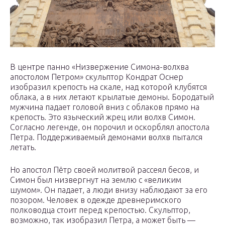
В центре панно «Низвержение Симона-волхва
апостолом Петром» скульптор Кондрат Оснер
изобразил крепость на скале, над которой клубятся
облака, а в них летают крылатые демоны. Бородатый
мужчина падает головой вниз с облаков прямо на
крепость. Это языческий жрец или волхв Симон.
Согласно легенде, он порочил и оскорблял апостола
Петра. Поддерживаемый демонами волхв пытался
летать.
Но апостол Пётр своей молитвой рассеял бесов, и
Симон был низвергнут на землю с «великим
шумом». Он падает, а люди внизу наблюдают за его
позором. Человек в одежде древнеримского
полководца стоит перед крепостью. Скульптор,
возможно, так изобразил Петра, а может быть —