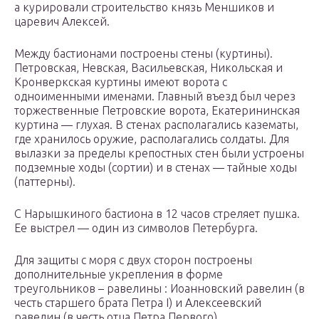
а курировали строительство князь Меншиков и
царевич Алексей.
Между бастионами построены стены (куртины).
Петровская, Невская, Васильевская, Никольская и
Кронверкская куртины имеют ворота с
одноименными именами. Главный въезд был через
торжественные Петровские ворота, Екатерининская
куртина — глухая. В стенах располагались казематы,
где хранилось оружие, располагались солдаты. Для
вылазки за пределы крепостных стен были устроены
подземные ходы (сортии) и в стенах — тайные ходы
(паттерны).
С Нарышкиного бастиона в 12 часов стреляет пушка.
Ее выстрел — один из символов Петербурга.
Для защиты с моря с двух сторон построены
дополнительные укрепления в форме
треугольников – равелины : Иоанновский равелин (в
честь старшего брата Петра I) и Алексеевский
равелин (в честь отца Петра Первого).