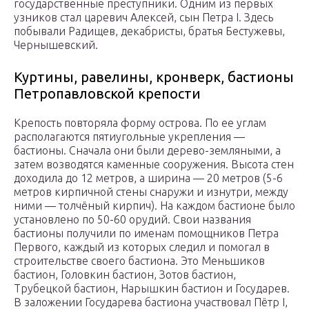
государственные преступники. Одним из первых
узников стал царевич Алексей, сын Петра I. Здесь
побывали Радищев, декабристы, братья Бестужевы,
Чернышевский.
Куртины, равелины, кронверк, бастионы
Петропавловской крепости
Крепость повторяла форму острова. По ее углам
располагаются пятиугольные укрепления —
бастионы. Сначала они были дерево-земляными, а
затем возводятся каменные сооружения. Высота стен
доходила до 12 метров, а ширина — 20 метров (5-6
метров кирпичной стены снаружи и изнутри, между
ними — толчёный кирпич). На каждом бастионе было
установлено по 50-60 орудий. Свои названия
бастионы получили по именам помощников Петра
Первого, каждый из которых следил и помогал в
строительстве своего бастиона. Это Меньшиков
бастион, Головкин бастион, Зотов бастион,
Трубецкой бастион, Нарышкин бастион и Государев.
В заложении Государева бастиона участвовал Пётр I,