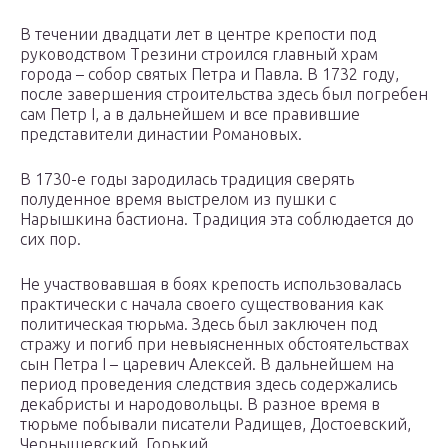
В течении двадцати лет в центре крепости под
руководством Трезини строился главный храм
города – собор святых Петра и Павла. В 1732 году,
после завершения строительства здесь был погребен
сам Петр I, а в дальнейшем и все правившие
представители династии Романовых.
В 1730-е годы зародилась традиция сверять
полуденное время выстрелом из пушки с
Нарышкина бастиона. Традиция эта соблюдается до
сих пор.
Не участвовавшая в боях крепость использовалась
практически с начала своего существования как
политическая тюрьма. Здесь был заключен под
стражу и погиб при невыясненных обстоятельствах
сын Петра I – царевич Алексей. В дальнейшем на
период проведения следствия здесь содержались
декабристы и народовольцы. В разное время в
тюрьме побывали писатели Радищев, Достоевский,
Чернышевский, Горький.