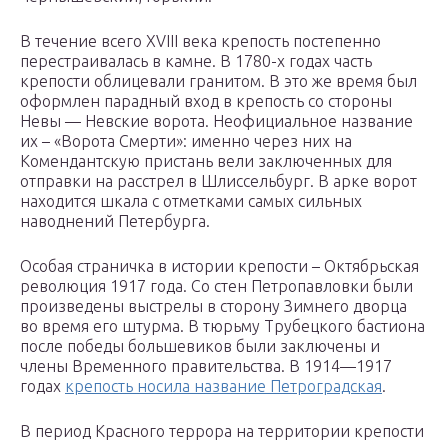
В течение всего XVIII века крепость постепенно
перестраивалась в камне. В 1780-х годах часть
крепости облицевали гранитом. В это же время был
оформлен парадный вход в крепость со стороны
Невы — Невские ворота. Неофициальное название
их – «Ворота Смерти»: именно через них на
Комендантскую пристань вели заключенных для
отправки на расстрел в Шлиссельбург. В арке ворот
находится шкала с отметками самых сильных
наводнений Петербурга.
Особая страничка в истории крепости – Октябрьская
революция 1917 года. Со стен Петропавловки были
произведены выстрелы в сторону Зимнего дворца
во время его штурма. В тюрьму Трубецкого бастиона
после победы большевиков были заключены и
члены Временного правительства. В 1914—1917
годах
крепость носила название Петроградская
.
В период Красного террора на территории крепости