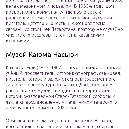
детство. Это здание – типичная городская усадьба XIX
века с мезонином и подвалом. В 1930-е годы дом
превратили в коммуналку, где после ареста
родителей в семье родственников жил будущий
писатель. Детство и юность В. Аксенова тесно
связаны со столицей Татарстана, поэтому не случайно
многие его рассказы наполнены казанскими
историями.
Музей Каюма Насыри
Каюм Насыри (1825–1902) — выдающийся татарский
учёный, просветитель, историк-этнограф, языковед,
писатель, который заложил основы современного
татарского литературного языка. Дом, в котором
располагается музей, находится на территории
историко-заповедной Старо-Татарской слободы и
является восстановленным памятником татарского
деревянного зодчества XIX века.
Оригинальное здание, в котором жил К.Насыри,
восстановлено на своём исконном месте, сохранена