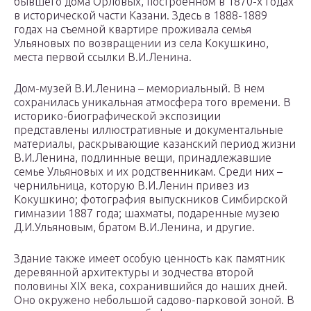
бывшего дома Орловых, построенном в 1870-х годах
в исторической части Казани. Здесь в 1888-1889
годах на съемной квартире проживала семья
Ульяновых по возвращении из села Кокушкино,
места первой ссылки В.И.Ленина.
Дом-музей В.И.Ленина – мемориальный. В нем
сохранилась уникальная атмосфера того времени. В
историко-биографической экспозиции
представлены иллюстративные и документальные
материалы, раскрывающие казанский период жизни
В.И.Ленина, подлинные вещи, принадлежавшие
семье Ульяновых и их родственникам. Среди них –
чернильница, которую В.И.Ленин привез из
Кокушкино; фотография выпускников Симбирской
гимназии 1887 года; шахматы, подаренные музею
Д.И.Ульяновым, братом В.И.Ленина, и другие.
Здание также имеет особую ценность как памятник
деревянной архитектуры и зодчества второй
половины XIX века, сохранившийся до наших дней.
Оно окружено небольшой садово-парковой зоной. В