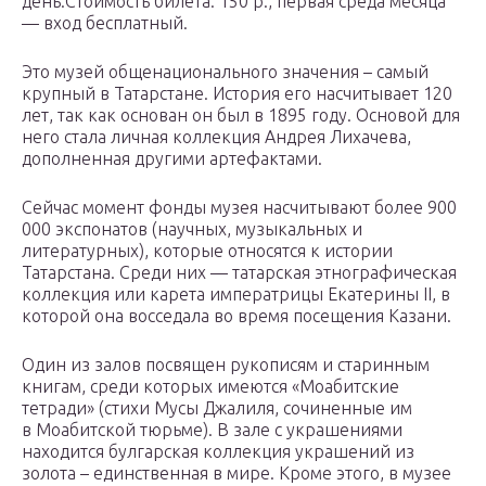
день.Стоимость билета: 150 р., первая среда месяца
— вход бесплатный.
Это музей общенационального значения – самый
крупный в Татарстане. История его насчитывает 120
лет, так как основан он был в 1895 году. Основой для
него стала личная коллекция Андрея Лихачева,
дополненная другими артефактами.
Сейчас момент фонды музея насчитывают более 900
000 экспонатов (научных, музыкальных и
литературных), которые относятся к истории
Татарстана. Среди них — татарская этнографическая
коллекция или карета императрицы Екатерины II, в
которой она восседала во время посещения Казани.
Один из залов посвящен рукописям и старинным
книгам, среди которых имеются «Моабитские
тетради» (стихи Мусы Джалиля, сочиненные им
в Моабитской тюрьме). В зале с украшениями
находится булгарская коллекция украшений из
золота – единственная в мире. Кроме этого, в музее