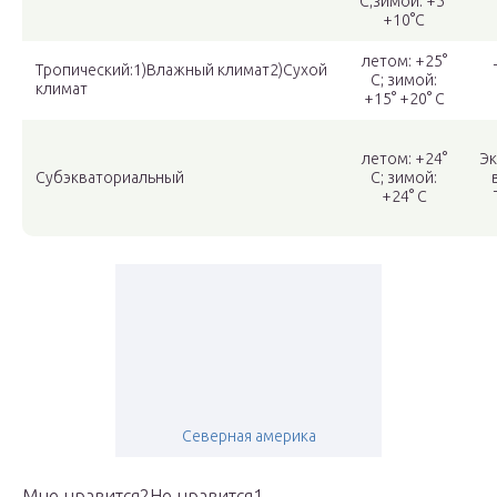
С;зимой: +5°
+10°С
летом: +25°
Тропический:1)Влажный климат2)Сухой
С; зимой:
климат
+15° +20° С
летом: +24°
Эк
Субэкваториальный
С; зимой:
+24° С
Северная америка
Мне нравится2Не нравится1