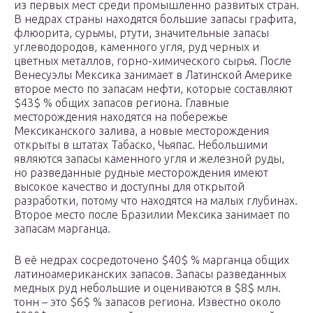
из первых мест среди промышленно развитых стран.
В недрах страны находятся большие запасы графита,
флюорита, сурьмы, ртути, значительные запасы
углеводородов, каменного угля, руд черных и
цветных металлов, горно-химического сырья. После
Венесуэлы Мексика занимает в Латинской Америке
второе место по запасам нефти, которые составляют
$43$ % общих запасов региона. Главные
месторождения находятся на побережье
Мексиканского залива, а новые месторождения
открыты в штатах Табаско, Чьяпас. Небольшими
являются запасы каменного угля и железной руды,
но разведанные рудные месторождения имеют
высокое качество и доступны для открытой
разработки, потому что находятся на малых глубинах.
Второе место после Бразилии Мексика занимает по
запасам марганца.
В её недрах сосредоточено $40$ % марганца общих
латиноамериканских запасов. Запасы разведанных
медных руд небольшие и оцениваются в $8$ млн.
тонн – это $6$ % запасов региона. Известно около