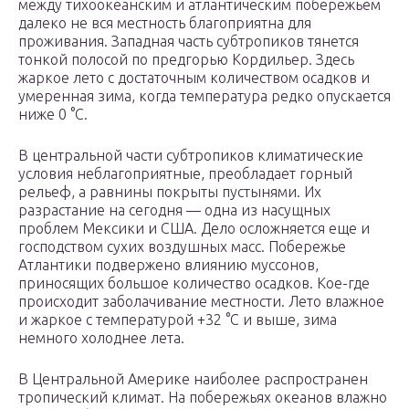
между тихоокеанским и атлантическим побережьем
далеко не вся местность благоприятна для
проживания. Западная часть субтропиков тянется
тонкой полосой по предгорью Кордильер. Здесь
жаркое лето с достаточным количеством осадков и
умеренная зима, когда температура редко опускается
ниже 0 °C.
В центральной части субтропиков климатические
условия неблагоприятные, преобладает горный
рельеф, а равнины покрыты пустынями. Их
разрастание на сегодня — одна из насущных
проблем Мексики и США. Дело осложняется еще и
господством сухих воздушных масс. Побережье
Атлантики подвержено влиянию муссонов,
приносящих большое количество осадков. Кое-где
происходит заболачивание местности. Лето влажное
и жаркое с температурой +32 °C и выше, зима
немного холоднее лета.
В Центральной Америке наиболее распространен
тропический климат. На побережьях океанов влажно