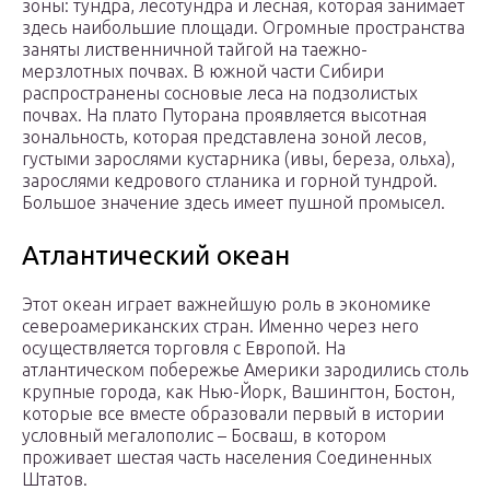
зоны: тундра, лесотундра и лесная, которая занимает
здесь наибольшие площади. Огромные пространства
заняты лиственничной тайгой на таежно-
мерзлотных почвах. В южной части Сибири
распространены сосновые леса на подзолистых
почвах. На плато Путорана проявляется высотная
зональность, которая представлена зоной лесов,
густыми зарослями кустарника (ивы, береза, ольха),
зарослями кедрового стланика и горной тундрой.
Большое значение здесь имеет пушной промысел.
Атлантический океан
Этот океан играет важнейшую роль в экономике
североамериканских стран. Именно через него
осуществляется торговля с Европой. На
атлантическом побережье Америки зародились столь
крупные города, как Нью-Йорк, Вашингтон, Бостон,
которые все вместе образовали первый в истории
условный мегалополис – Босваш, в котором
проживает шестая часть населения Соединенных
Штатов.