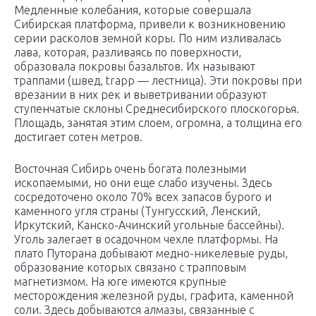
Медленные колебания, которые совершала
Сибирская платформа, привели к возникновению
серии расколов земной коры. По ним изливалась
лава, которая, разливаясь по поверхности,
образовала покровы базальтов. Их называют
траппами (швед, trapp — лестница). Эти покровы при
врезании в них рек и выветривании образуют
ступенчатые склоны Среднесибирского плоскогорья.
Площадь, занятая этим слоем, огромна, а толщина его
достигает сотен метров.
Восточная Сибирь очень богата полезными
ископаемыми, но они еще слабо изучены. Здесь
сосредоточено около 70% всех запасов бурого и
каменного угля страны (Тунгусский, Ленский,
Иркутский, Канско-Ачинский угольные бассейны).
Уголь залегает в осадочном чехле платформы. На
плато Путорана добывают медно-никелевые руды,
образование которых связано с трапповым
магнетизмом. На юге имеются крупные
месторождения железной руды, графита, каменной
соли. Здесь добываются алмазы, связанные с