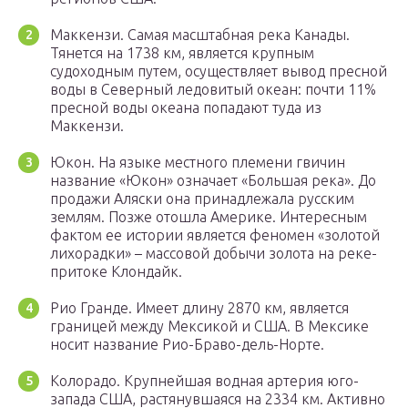
Маккензи. Самая масштабная река Канады.
Тянется на 1738 км, является крупным
судоходным путем, осуществляет вывод пресной
воды в Северный ледовитый океан: почти 11%
пресной воды океана попадают туда из
Маккензи.
Юкон. На языке местного племени гвичин
название «Юкон» означает «Большая река». До
продажи Аляски она принадлежала русским
землям. Позже отошла Америке. Интересным
фактом ее истории является феномен «золотой
лихорадки» – массовой добычи золота на реке-
притоке Клондайк.
Рио Гранде. Имеет длину 2870 км, является
границей между Мексикой и США. В Мексике
носит название Рио-Браво-дель-Норте.
Колорадо. Крупнейшая водная артерия юго-
запада США, растянувшаяся на 2334 км. Активно