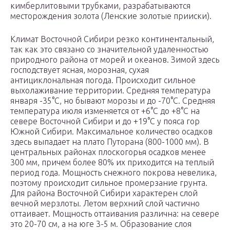
кимберлитовыми трубками, разрабатываются
месторождения золота (Ленские золотые прииски).
Климат Восточной Сибири резко континентальный,
так как это связано со значительной удаленностью
природного района от морей и океанов. Зимой здесь
господствует ясная, морозная, сухая
антициклональная погода. Происходит сильное
выхолаживание территории. Средняя температура
января -35°С, но бывают морозы и до -70°С. Средняя
температура июля изменяется от +6°С до +8°С на
севере Восточной Сибири и до +19°С у пояса гор
Южной Сибири. Максимальное количество осадков
здесь выпадает на плато Путорана (800-1000 мм). В
центральных районах плоскогорья осадков менее
300 мм, причем более 80% их приходится на теплый
период года. Мощность снежного покрова невелика,
поэтому происходит сильное промерзание грунта.
Для района Восточной Сибири характерен слой
вечной мерзлоты. Летом верхний слой частично
оттаивает. Мощность оттаивания различна: на севере
это 20-70 см, а на юге 3-5 м. Образование слоя