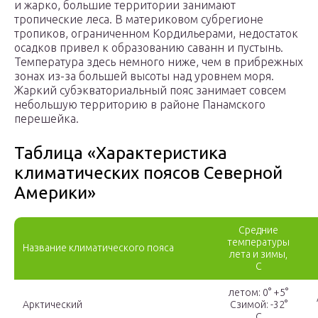
и жарко, большие территории занимают
тропические леса. В материковом субрегионе
тропиков, ограниченном Кордильерами, недостаток
осадков привел к образованию саванн и пустынь.
Температура здесь немного ниже, чем в прибрежных
зонах из-за большей высоты над уровнем моря.
Жаркий субэкваториальный пояс занимает совсем
небольшую территорию в районе Панамского
перешейка.
Таблица «Характеристика
климатических поясов Северной
Америки»
Средние
температуры
Название климатического пояса
лета и зимы,
C
летом: 0° +5°
Арктический
Сзимой: -32°
С