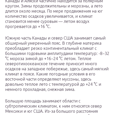
Канады и Аляски частично находится за полярным
кругом. Зимы продолжительны и морозны, а лето
длится около месяца. По мере продвижения на юг
количество осадков увеличивается, и климат
становится менее суровым — летом воздух
прогревается до +16 °C.
Южную часть Канады и север США занимает самый
обширный умеренный пояс. В глубине материка
преобладает резко континентальный климат с
большими годовыми амплитудами температур: -8−32
°C мороза зимой до +16−24 °C летом. Теплое
северотихоокеанское течение приносит много
осадков на западное побережье, здесь самый мягкий
климат в поясе. Какие погодные условия в его
восточной части определяют муссоны, здесь
довольно теплое лето с температурой до +24 °C и
немного прохладная, снежная зима.
Большую площадь занимают области с
субтропическим климатом, к ним относятся север
Мексики и юг США. Из-за большого расстояния