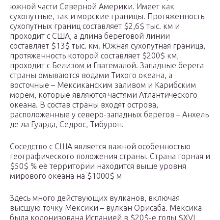
южной части Северной Америки. Имеет как
сухопутные, так и морские границы. Протяженность
сухопутных границ составляет $2,6$ тыс. км и
проходит с США, а длина береговой линии
составляет $13$ тыс. км. Южная сухопутная граница,
протяженность которой составляет $200$ км,
проходит с Белизом и Гватемалой. Западные берега
страны омываются водами Тихого океана, а
восточные – Мексиканским заливом и Карибским
морем, которые являются частями Атлантического
океана. В состав страны входят острова,
расположенные у северо-западных берегов – Анхель
де ла Гуарда, Седрос, Тибурон.
Соседство с США является важной особенностью
географического положения страны. Страна горная и
$50$ % её территории находится выше уровня
мирового океана на $1000$ м
Здесь много действующих вулканов, включая
высшую точку Мексики – вулкан Орисаба. Мексика
была колонизована Испанией в $20$-е годы $XVI