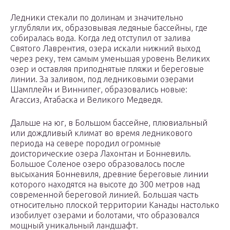
Ледники стекали по долинам и значительно
углубляли их, образовывая ледяные бассейны, где
собиралась вода. Когда лед отступил от залива
Святого Лаврентия, озера искали нижний выход
через реку, тем самым уменьшая уровень Великих
озер и оставляя приподнятые пляжи и береговые
линии. За заливом, под ледниковыми озерами
Шамплейн и Виннипег, образовались новые:
Агассиз, Атабаска и Великого Медведя.
Дальше на юг, в Большом бассейне, плювиальный
или дождливый климат во время ледникового
периода на севере породил огромные
доисторические озера Лахонтан и Бонневиль.
Большое Соленое озеро образовалось после
высыхания Бонневиля, древние береговые линии
которого находятся на высоте до 300 метров над
современной береговой линией. Большая часть
относительно плоской территории Канады настолько
изобилует озерами и болотами, что образовался
мощный уникальный ландшафт.