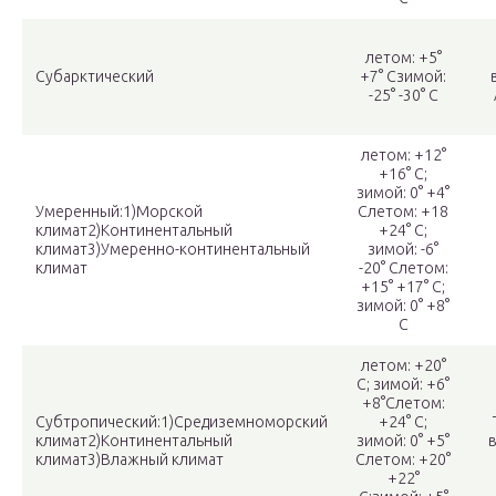
летом: +5°
Субарктический
+7° Сзимой:
-25° -30° С
летом: +12°
+16° С;
зимой: 0° +4°
Умеренный:1)Морской
Слетом: +18
климат2)Континентальный
+24° С;
климат3)Умеренно-континентальный
зимой: -6°
климат
-20° Слетом:
+15° +17° С;
зимой: 0° +8°
С
летом: +20°
С; зимой: +6°
+8°Слетом:
Субтропический:1)Средиземноморский
+24° С;
климат2)Континентальный
зимой: 0° +5°
климат3)Влажный климат
Слетом: +20°
+22°