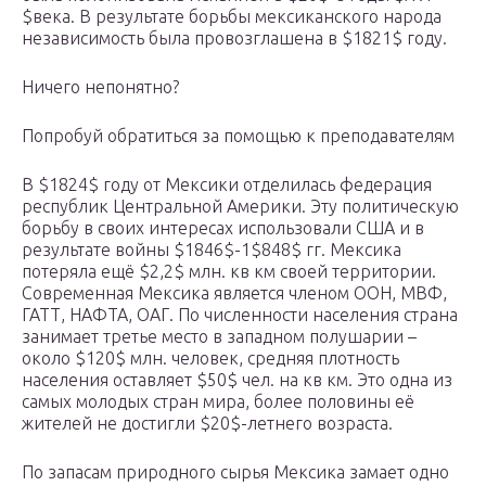
$века. В результате борьбы мексиканского народа
независимость была провозглашена в $1821$ году.
Ничего непонятно?
Попробуй обратиться за помощью к преподавателям
В $1824$ году от Мексики отделилась федерация
республик Центральной Америки. Эту политическую
борьбу в своих интересах использовали США и в
результате войны $1846$-1$848$ гг. Мексика
потеряла ещё $2,2$ млн. кв км своей территории.
Современная Мексика является членом ООН, МВФ,
ГАТТ, НАФТА, ОАГ. По численности населения страна
занимает третье место в западном полушарии –
около $120$ млн. человек, средняя плотность
населения оставляет $50$ чел. на кв км. Это одна из
самых молодых стран мира, более половины её
жителей не достигли $20$-летнего возраста.
По запасам природного сырья Мексика замает одно