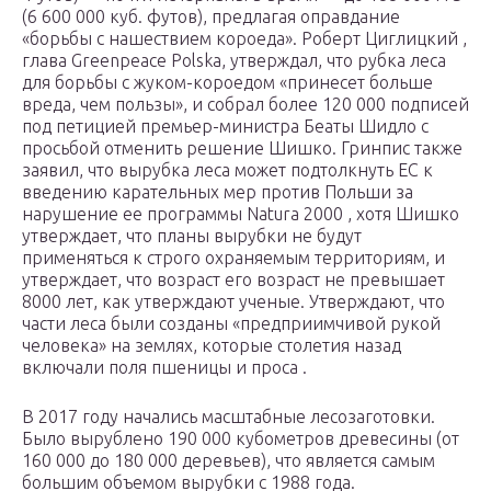
(6 600 000 куб. футов), предлагая оправдание
«борьбы с нашествием короеда». Роберт Циглицкий ,
глава Greenpeace Polska, утверждал, что рубка леса
для борьбы с жуком-короедом «принесет больше
вреда, чем пользы», и собрал более 120 000 подписей
под петицией премьер-министра Беаты Шидло с
просьбой отменить решение Шишко. Гринпис также
заявил, что вырубка леса может подтолкнуть ЕС к
введению карательных мер против Польши за
нарушение ее программы Natura 2000 , хотя Шишко
утверждает, что планы вырубки не будут
применяться к строго охраняемым территориям, и
утверждает, что возраст его возраст не превышает
8000 лет, как утверждают ученые. Утверждают, что
части леса были созданы «предприимчивой рукой
человека» на землях, которые столетия назад
включали поля пшеницы и проса .
В 2017 году начались масштабные лесозаготовки.
Было вырублено 190 000 кубометров древесины (от
160 000 до 180 000 деревьев), что является самым
большим объемом вырубки с 1988 года.