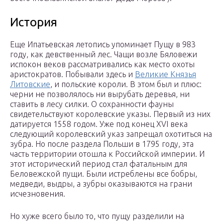
История
Еще Ипатьевская летопись упоминает Пущу в 983
году, как девственный лес. Чащи возле Бяловежи
испокон веков рассматривались как место охоты
аристократов. Побывали здесь и
Великие Князья
Литовские
, и польские короли. В этом был и плюс:
черни не позволялось ни вырубать деревья, ни
ставить в лесу силки. О сохранности фауны
свидетельствуют королевские указы. Первый из них
датируется 1558 годом. Уже под конец XVI века
следующий королевский указ запрещал охотиться на
зубра. Но после раздела Польши в 1795 году, эта
часть территории отошла к Российской империи. И
этот исторический период стал фатальным для
Беловежской пущи. Были истреблены все бобры,
медведи, выдры, а зубры оказываются на грани
исчезновения.
Но хуже всего было то, что пущу разделили на