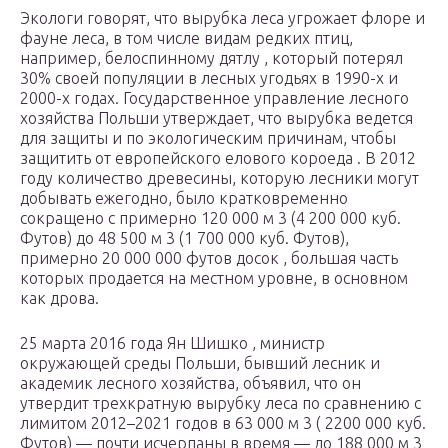
Экологи говорят, что вырубка леса угрожает флоре и
фауне леса, в том числе видам редких птиц,
например, белоспинному дятлу , который потерял
30% своей популяции в лесных угодьях в 1990-х и
2000-х годах. Государственное управление лесного
хозяйства Польши утверждает, что вырубка ведется
для защиты и по экологическим причинам, чтобы
защитить от европейского елового короеда . В 2012
году количество древесины, которую лесники могут
добывать ежегодно, было кратковременно
сокращено с примерно 120 000 м 3 (4 200 000 куб.
Футов) до 48 500 м 3 (1 700 000 куб. Футов),
примерно 20 000 000 футов досок , большая часть
которых продается на местном уровне, в основном
как дрова.
25 марта 2016 года Ян Шишко , министр
окружающей среды Польши, бывший лесник и
академик лесного хозяйства, объявил, что он
утвердит трехкратную вырубку леса по сравнению с
лимитом 2012–2021 годов в 63 000 м 3 ( 2200 000 куб.
Футов) — почти исчерпаны в время — до 188 000 м 3