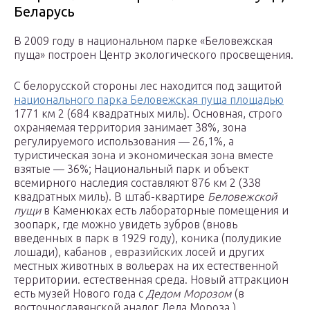
Беларусь
В 2009 году в национальном парке «Беловежская
пуща» построен Центр экологического просвещения.
С белорусской стороны лес находится под защитой
национального парка Беловежская пуща площадью
1771 км 2 (684 квадратных миль). Основная, строго
охраняемая территория занимает 38%, зона
регулируемого использования — 26,1%, а
туристическая зона и экономическая зона вместе
взятые — 36%; Национальный парк и объект
всемирного наследия составляют 876 км 2 (338
квадратных миль). В штаб-квартире
Беловежской
пущи
в Каменюках есть лабораторные помещения и
зоопарк, где можно
увидеть
зубров (вновь
введенных в парк в 1929 году), коника (полудикие
лошади), кабанов , евразийских лосей и других
местных животных в вольерах на их естественной
территории. естественная среда. Новый аттракцион
есть музей Нового года с
Дедом Морозом
(в
восточнославянской аналог Деда Мороза ).