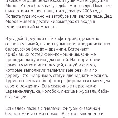
В самом сердце Беловежской пущи живет Дедушка
Мороз. У него большая усадьба, много слуг. Поместье
было открыто шестнадцатого декабря 2003 года.
Попасть туда можно на автобусе или велосипеде. Дед
Мороз живет в десяти километрах от входа в
туристический комплекс.
В усадьбе Дедушки есть кафетерий, где можно
согреться зимой, выпив пущанки и отведав исконно
белорусское блюдо – драники. Встречают
прибывших гостей феи–помощницы. Они же
проводят экскурсию для гостей. На территории
поместья много инсталляций, статуй и фигур,
которые выполнили талантливые резчики по
дереву. Это, например, статуи двенадцати месяцев.
Туристы очень любят фотографироваться с месяцем
своего рождения. Есть сказочные персонажи:
царевна-лягушка, колобок, лисица и журавль, баба-
яга, кощей.
Есть здесь пасека с пчелами, фигуры сказочной
белоснежки и семи гномов. Все это выполнено из