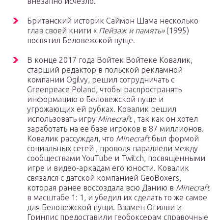
внезапно исчезло.
Британский историк Саймон Шама несколько
глав своей книги «
Пейзаж и память»
(1995)
посвятил Беловежской пуще.
В конце 2017 года Войтек Войтеке Ковалик,
старший редактор в польской рекламной
компании Ogilvy, решил сотрудничать с
Greenpeace Poland, чтобы распространять
информацию о Беловежской пуще и
угрожающих ей рубках. Ковалик решил
использовать игру
Minecraft
, так как он хотел
заработать на ее базе игроков в 87 миллионов.
Ковалик рассуждал, что
Minecraft
был формой
социальных сетей , проводя параллели между
сообществами YouTube и Twitch, посвященными
игре и видео-аркадам его юности. Ковалик
связался с датской компанией GeoBoxers,
которая ранее воссоздала всю Данию в
Minecraft
в масштабе 1: 1, и убедил их сделать то же самое
для Беловежской пущи. Взамен Огилви и
Гринпис предоставили геобоксерам справочные