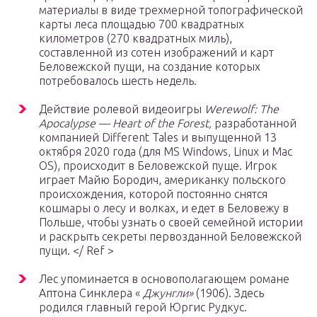
материалы в виде трехмерной топографической
карты леса площадью 700 квадратных
километров (270 квадратных миль),
составленной из сотен изображений и карт
Беловежской пущи, на создание которых
потребовалось шесть недель.
Действие ролевой видеоигры
Werewolf: The
Apocalypse — Heart of the Forest,
разработанной
компанией Different Tales и выпущенной 13
октября 2020 года (для MS Windows, Linux и Mac
OS), происходит в Беловежской пуще. Игрок
играет Майю Бородич, американку польского
происхождения, которой постоянно снятся
кошмары о лесу и волках, и едет в Беловежу в
Польше, чтобы узнать о своей семейной истории
и раскрыть секреты первозданной Беловежской
пущи. </ Ref >
Лес упоминается в основополагающем романе
Аптона Синклера «
Джунгли»
(1906). Здесь
родился главный герой Юргис Рудкус.