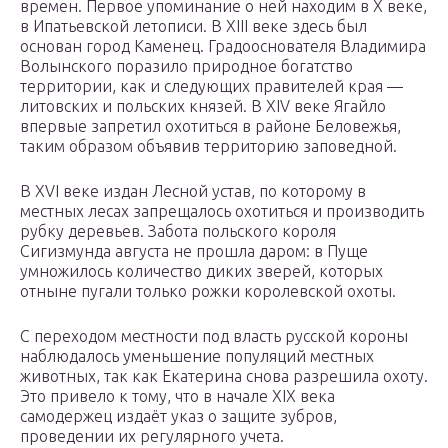
времен. Первое упоминание о ней находим в X веке,
в Ипатьевской летописи. В XIII веке здесь был
основан город Каменец. Градооснователя Владимира
Волынского поразило природное богатство
территории, как и следующих правителей края —
литовских и польских князей. В XIV веке Ягайло
впервые запретил охотиться в районе Беловежья,
таким образом объявив территорию заповедной.
В XVI веке издан Лесной устав, по которому в
местных лесах запрещалось охотиться и производить
рубку деревьев. Забота польского короля
Сигизмунда августа не прошла даром: в Пуще
умножилось количество диких зверей, которых
отныне пугали только рожки королевской охоты.
С переходом местности под власть русской короны
наблюдалось уменьшение популяций местных
животных, так как Екатерина снова разрешила охоту.
Это привело к тому, что в начале XIX века
самодержец издаёт указ о защите зубров,
проведении их регулярного учета.