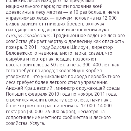
польских лесов находятся за пределами
национального парка; почти половина всей
древесины в лесу мертва — в 10 раз больше, чем в
управляемых лесах — причем половина из 12 000
видов зависит от гниющих бревен, включая
находящегося под угрозой исчезновения жука
Cucujus cinnaberinus
. Традиционное ведение лесного
хозяйства убирает мертвую древесину как опасность
пожара. В 2011 году Здислав Шкируч , директор
Беловежского национального парка, сказал, что
вырубка и повторная посадка позволяют
восстановить лес за 50 лет, а не за 300–400 лет, как
того требует природа; эколог Януш Корбел
утверждал , что уникальная природа первобытного
леса требует более легкого стиля управления.
Анджей Крашевский , министр окружающей среды
Польши с февраля 2010 года по ноябрь 2011 года,
стремился усилить охрану всего леса, начиная с
более скромного расширения на 12 000–14 000
гектаров (30 000–35 000 акров), несмотря на
сопротивление местного сообщества и лесного
хозяйства. Услуга.