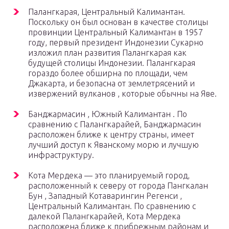
Палангкарая, Центральный Калимантан.
Поскольку он был основан в качестве столицы
провинции Центральный Калимантан в 1957
году, первый президент Индонезии Сукарно
изложил план развития Палангкарая как
будущей столицы Индонезии. Палангкарая
гораздо более обширна по площади, чем
Джакарта, и безопасна от землетрясений и
извержений вулканов , которые обычны на Яве.
Банджармасин , Южный Калимантан . По
сравнению с Палангкарайей, Банджармасин
расположен ближе к центру страны, имеет
лучший доступ к Яванскому морю и лучшую
инфраструктуру.
Кота Мердека — это планируемый город,
расположенный к северу от города
Пангкалан
Бун , Западный Котаварингин Регенси ,
Центральный Калимантан. По сравнению с
далекой Палангкарайей, Кота Мердека
расположена ближе к прибрежным районам и