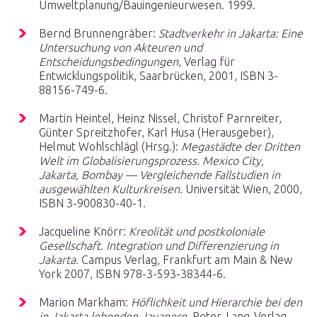
Umweltplanung/Bauingenieurwesen. 1999.
Bernd Brunnengräber:
Stadtverkehr in Jakarta: Eine
Untersuchung von Akteuren und
Entscheidungsbedingungen
, Verlag für
Entwicklungspolitik, Saarbrücken, 2001, ISBN 3-
88156-749-6.
Martin Heintel, Heinz Nissel, Christof Parnreiter,
Günter Spreitzhofer, Karl Husa (Herausgeber),
Helmut Wohlschlägl (Hrsg.):
Megastädte der Dritten
Welt im Globalisierungsprozess. Mexico City,
Jakarta, Bombay — Vergleichende Fallstudien in
ausgewählten Kulturkreisen
. Universität Wien, 2000,
ISBN 3-900830-40-1.
Jacqueline Knörr:
Kreolität und postkoloniale
Gesellschaft. Integration und Differenzierung in
Jakarta.
Campus Verlag, Frankfurt am Main & New
York 2007, ISBN 978-3-593-38344-6.
Marion Markham:
Höflichkeit und Hierarchie bei den
in Jakarta lebenden Javanern
. Peter-Lang-Verlag,