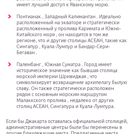
имеет лучший доступ к Яванскому морю.
Понтианак , Западный Калимантан . Идеально
расположенный на экваторе и стратегически
расположенный у пролива Каримата и Южно-
Китайского моря , он находится в том же
регионе, что и другие столицы АСЕАН, такие как
Сингапур , Куала-Лумпур и Бандар-Сери-
Бегаван .
Палембанг , Южная Суматра . Город имеет
историческое значение как бывшая столица
морской империи Шривиджая , что
символизирует возвращение архипелагу былую
славу. Он также стратегически расположен
рядом с основным морским маршрутом
Малаккского пролива , недалеко от других
столиц АСЕАН, Сингапура и Куала-Лумпура.
Если бы Джакарта оставалась официальной столицей,
административные центры были бы перенесены в
другие близлежащие места. Предлагаемые места