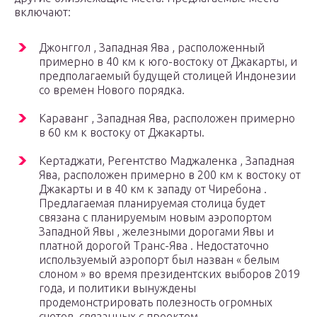
включают:
Джонггол , Западная Ява , расположенный
примерно в 40 км к юго-востоку от Джакарты, и
предполагаемый будущей столицей Индонезии
со времен Нового порядка.
Караванг , Западная Ява, расположен примерно
в 60 км к востоку от Джакарты.
Кертаджати, Регентство Маджаленка , Западная
Ява, расположен примерно в 200 км к востоку от
Джакарты и в 40 км к западу от Чиребона .
Предлагаемая планируемая столица будет
связана с планируемым новым аэропортом
Западной Явы , железными дорогами Явы и
платной дорогой Транс-Ява . Недостаточно
используемый аэропорт был назван « белым
слоном » во время президентских выборов 2019
года, и политики вынуждены
продемонстрировать полезность огромных
счетов, связанных с проектом.