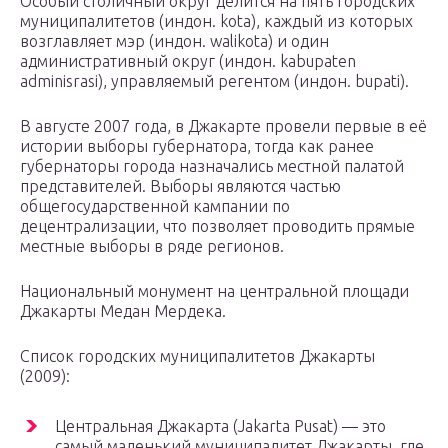
Особый столичный округ делится на пять городских
муниципалитетов (индон. kota), каждый из которых
возглавляет мэр (индон. walikota) и один
административный округ (индон. kabupaten
adminisrasi), управляемый регентом (индон. bupati).
В августе 2007 года, в Джакарте провели первые в её
истории выборы губернатора, тогда как ранее
губернаторы города назначались местной палатой
представителей. Выборы являются частью
общегосударственной кампании по
децентрализации, что позволяет проводить прямые
местные выборы в ряде регионов.
Национальный монумент на центральной площади
Джакарты Медан Мердека.
Список городских муниципалитетов Джакарты
(2009):
Центральная Джакарта (Jakarta Pusat) — это
самый маленький муниципалитет Джакарты, где