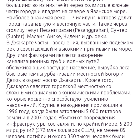
большинство из них течёт через холмистые южные
части города и впадает на севере в Яванское море.
Наиболее значимая река — Чиливунг, которая делит
город на западную и восточную части. Также через
столицу текут Песангграхан (Pesanggrahan), Сунтер
(Sunter), Маланг, Ангке, Чиденг и др. реки.
В Джакарте часты наводнения, вызванные подъёмом
рек в сезон дождей и высокими приливами на море.
Другими факторами является засорение
канализационных труб и водных путей,
обслуживающих растущее население, вырубка леса,
быстрые темпы урбанизации местностей Богор и
Депок в окрестностях Джакарты. Кроме того,
Джакарта является городской местностью со
сложными социально-экономическими проблемами,
которые косвенно способствуют усилению
наводнений. Крупные наводнения произошли в
1996 году, когда были затоплены 5 000 гектаров
земли и в 2007 годах. Убытки от повреждения
инфраструктуры составляли, по крайней мере, 5 200
млрд рупий (572 млн долларов США), не менее 85
человек погибли и около 350 тысяч человек были