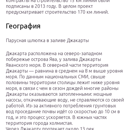
контракты на строительство 15 км линий были
подписаны в 2013 году. В целом проект
предусматривает строительство 170 км линий.
География
Парусная шлюпка в заливе Джакарты
Джакарта расположена на северо-западном
побережье острова Ява, у залива Джакарты
Яванского моря. В северной части территория
Джакарты — равнина в среднем на 8 м выше уровня
моря. По данным национальных СМИ, свыше
половины территории столицы лежит ниже уровня
моря, в связи с чем в сезон дождей многие районы
Джакарты оказываются затопленными: мощные
насосы, откачивающие воду, не справляются со своей
работой. Из-за активного потребления грунтовых
вод проседание почвы идёт со скоростью до 10 см в
год, и это процесс ускоряется. В южных частях
территория города холмистая.
Через Джакарту протекает около 13 рек,