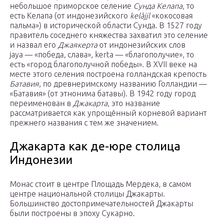
небольшое приморское селение
Сунда Келапа
, то
есть Келапа (от индонезийского
kelàjjl
«кокосовая
пальма») в исторической области Сунда. В 1527 году
правитель соседнего княжества захватил это селение
и назвал его
Джаякерта
от индонезийских слов
jaya — «победа, слава», kerta — «благополучие», то
есть «город благополучной победы». В XVII веке на
месте этого селения построена голландская крепость
Батавия
, по древнеримскому названию Голландии —
«Батавия» (от этнонима батавы). В 1942 году город
переименован в
Джакарта
, это название
рассматривается как упрощённый корневой вариант
прежнего названия с тем же значением.
Джакарта как де-юре столица
Индонезии
Монас стоит в центре Площадь Мердека, в самом
центре национальной столицы Джакарты.
Большинство достопримечательностей Джакарты
были построены в эпоху Сукарно.