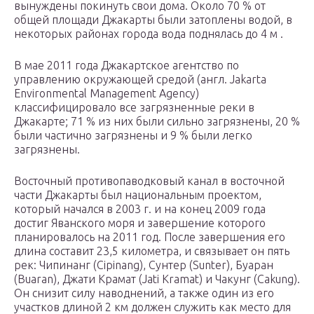
вынуждены покинуть свои дома. Около 70 % от
общей площади Джакарты были затоплены водой, в
некоторых районах города вода поднялась до 4 м .
В мае 2011 года Джакартское агентство по
управлению окружающей средой (англ. Jakarta
Environmental Management Agency)
классифицировало все загрязненные реки в
Джакарте; 71 % из них были сильно загрязнены, 20 %
были частично загрязнены и 9 % были легко
загрязнены.
Восточный противопаводковый канал в восточной
части Джакарты был национальным проектом,
который начался в 2003 г. и на конец 2009 года
достиг Яванского моря и завершение которого
планировалось на 2011 год. После завершения его
длина составит 23,5 километра, и связывает он пять
рек: Чипинанг (Cipinang), Сунтер (Sunter), Буаран
(Buaran), Джати Крамат (Jati Kramat) и Чакунг (Cakung).
Он снизит силу наводнений, а также один из его
участков длиной 2 км должен служить как место для