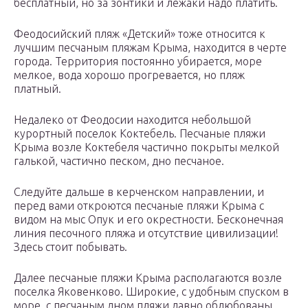
бесплатный, но за зонтики и лежаки надо платить.
Феодосийский пляж «Детский» тоже относится к
лучшим песчаным пляжам Крыма, находится в черте
города. Территория постоянно убирается, море
мелкое, вода хорошо прогревается, но пляж
платный.
Недалеко от Феодосии находится небольшой
курортный поселок Коктебель. Песчаные пляжи
Крыма возле Коктебеля частично покрыты мелкой
галькой, частично песком, дно песчаное.
Следуйте дальше в керченском направлении, и
перед вами откроются песчаные пляжи Крыма с
видом на мыс Опук и его окрестности. Бесконечная
линия песочного пляжа и отсутствие цивилизации!
Здесь стоит побывать.
Далее песчаные пляжи Крыма располагаются возле
поселка Яковенково. Широкие, с удобным спуском в
море, с песчаным дном пляжи давно облюбованы