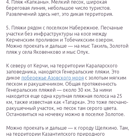
4. Пляж «Капканы». Мелкий песок, широкая
береговая линия, небольшое число туристов.
Развлечений здесь нет, это дикая территория.
5. Пляжи рядом с поселком Набережное. Песчаные
участки без инфраструктуры на косе между
Керченским проливом и Тобечикским озером.
Можно проехать и дальше — на мыс Такиль, Золотой
пляж у села Яковенково и мыс Опук.
К северу от Керчи, на территории Караларского
заповедника, находятся Генеральские пляжи. Это
дикое
побережье Азовского моря
с золотым мягким
песком и ракушечником. Общая протяженность
Генеральских пляжей — около 30 км. За ними
находится еще одна крупная пляжная полоса на 25
км, также известная как «Татарка». Это тоже песчано-
ракушечный участок, но песок там серого цвета.
Остановиться на ночевку можно в поселке Золотое.
Можно проехать и дальше — к городу Щелкино. Там,
на территории Казантипского природного