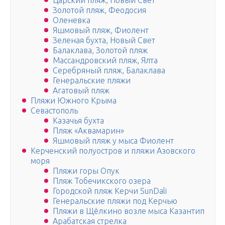
Царский пляж, Новый Свет
Золотой пляж, Феодосия
Оленевка
Яшмовый пляж, Фиолент
Зеленая бухта, Новый Свет
Балаклава, Золотой пляж
Массандровский пляж, Ялта
Серебряный пляж, Балаклава
Генеральские пляжи
Агатовый пляж
Пляжи Южного Крыма
Севастополь
Казачья бухта
Пляж «Аквамарин»
Яшмовый пляж у мыса Фиолент
Керченский полуостров и пляжи Азовского
моря
Пляжи горы Опук
Пляж Тобечикского озера
Городской пляж Керчи SunDali
Генеральские пляжи под Керчью
Пляжи в Щёлкино возле мыса Казантип
Арабатская стрелка