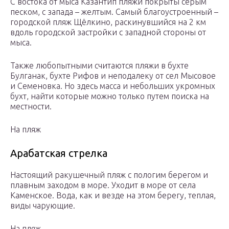
С востока от мыса Казантип пляжи покрыты серым
песком, с запада – желтым. Самый благоустроенный –
городской пляж Щёлкино, раскинувшийся на 2 км
вдоль городской застройки с западной стороны от
мыса.
Также любопытными считаются пляжи в бухте
Булганак, бухте Рифов и неподалеку от сел Мысовое
и Семеновка. Но здесь масса и небольших укромных
бухт, найти которые можно только путем поиска на
местности.
На пляж
Арабатская стрелка
Настоящий ракушечный пляж с пологим берегом и
плавным заходом в море. Уходит в море от села
Каменское. Вода, как и везде на этом берегу, теплая,
виды чарующие.
На пляж