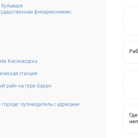
 бульваре
осударственная филармонияим.
Раб
тях Кисловодска
ическая станция
й рай» на горе Баран
в городе: путеводитель с адресами
Где
неп