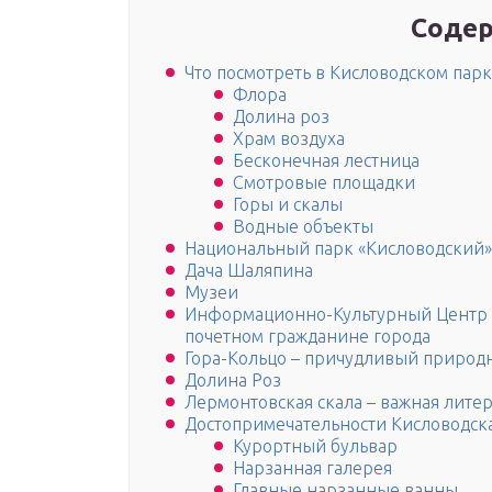
Содер
Что посмотреть в Кисловодском парк
Флора
Долина роз
Храм воздуха
Бесконечная лестница
Смотровые площадки
Горы и скалы
Водные объекты
Национальный парк «Кисловодский»
Дача Шаляпина
Музеи
Информационно-Культурный Центр «
почетном гражданине города
Гора-Кольцо – причудливый природ
Долина Роз
Лермонтовская скала – важная лите
Достопримечательности Кисловодск
Курортный бульвар
Нарзанная галерея
Главные нарзанные ванны