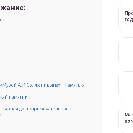
жание:
Про
год
е?
Музей А.И.Солженицына» – память о
ный памятник
ратурная достопримечательность
Мас
а
по