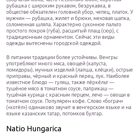
рубашка с широким рукавом, безрукавка, в
обществе обязателен головной убор, чепец, платок. У
мужчин — рубашка, жилет и брюки, меховая шапка,
соломенная шляпа. Характерно суконное пальто
простого покроя (губа), расшитый плащ (сюр), с
традиционным орнаментом. Сейчас эти виды
одежды вытеснены городской одеждой.
В питании традиции более устойчивы. Венгры
употребляют много мяса, овощей (капуста,
помидоры), мучных изделий (лапша, клёцки), острые
приправы, чёрный и красный перец, лук. Наиболее
известное блюдо — гуляш, также пёркёльт —
тушёное мясо в томатном соусе, паприкаш —
тушёная курица с красным перцем, лечо — овощи в
томатном соусе. Популярен кофе. Слово «бограч»
(«котёл») одинаково звучит в венгерском языке и на
языке казанских татар, потомков булгар.
Natio Hungarica