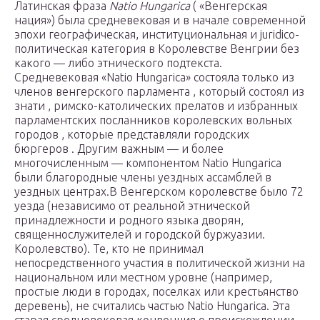
Латинская фраза
Natio Hungarica
( «Венгерская
нация») была средневековая и в начале современной
эпохи географическая, институциональная и juridico-
политическая категория в Королевстве Венгрии без
какого — либо этнического подтекста.
Средневековая «Natio Hungarica» состояла только из
членов венгерского парламента , который состоял из
знати , римско-католических прелатов и избранных
парламентских посланников королевских вольных
городов , которые представляли городских
бюргеров . Другим важным — и более
многочисленным — компонентом Natio Hungarica
были благородные члены уездных ассамблей в
уездных центрах.В Венгерском королевстве было 72
уезда (независимо от реальной этнической
принадлежности и родного языка дворян,
священнослужителей и городской буржуазии.
Королевство). Те, кто не принимал
непосредственного участия в политической жизни на
национальном или местном уровне (например,
простые люди в городах, поселках или крестьянство
деревень), не считались частью Natio Hungarica. Эта