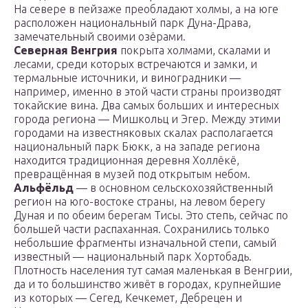
На севере в пейзаже преобладают холмы, а на юге
расположен национальный парк Дуна-Драва,
замечательный своими озёрами.
Северная Венгрия
покрыта холмами, скалами и
лесами, среди которых встречаются и замки, и
термальные источники, и виноградники —
например, именно в этой части страны производят
токайские вина. Два самых больших и интересных
города региона — Мишкольц и Эгер. Между этими
городами на известняковых скалах располагается
национальный парк Бюкк, а на западе региона
находится традиционная деревня Холлёкё,
превращённая в музей под открытым небом.
Альфёльд
— в основном сельскохозяйственный
регион на юго-востоке страны, на левом берегу
Дуная и по обеим берегам Тисы. Это степь, сейчас по
большей части распаханная. Сохранились только
небольшие фрагменты изначальной степи, самый
известный — национальный парк Хортобадь.
Плотность населения тут самая маленькая в Венгрии,
да и то большинство живёт в городах, крупнейшие
из которых — Сегед, Кечкемет, Дебрецен и