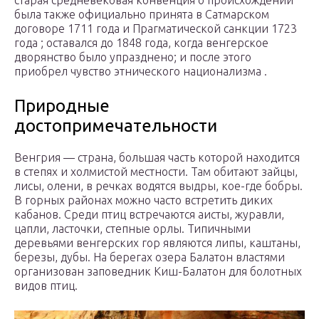
старая средневековая конвенция о происхождении
была также официально принята в Сатмарском
договоре 1711 года и Прагматической санкции 1723
года ; оставался до 1848 года, когда венгерское
дворянство было упразднено; и после этого
приобрел чувство этнического национализма .
Природные
достопримечательности
Венгрия — страна, большая часть которой находится
в степях и холмистой местности. Там обитают зайцы,
лисы, олени, в речках водятся выдры, кое-где бобры.
В горных районах можно часто встретить диких
кабанов. Среди птиц встречаются аисты, журавли,
цапли, ласточки, степные орлы. Типичными
деревьями венгерских гор являются липы, каштаны,
березы, дубы. На берегах озера Балатон властями
организован заповедник Киш-Балатон для болотных
видов птиц.