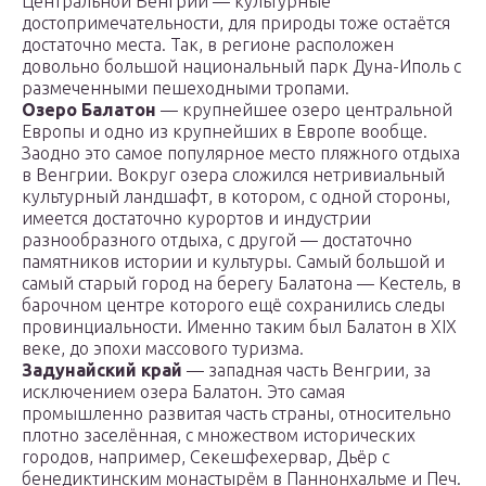
Центральной Венгрии — культурные
достопримечательности, для природы тоже остаётся
достаточно места. Так, в регионе расположен
довольно большой национальный парк Дуна-Иполь с
размеченными пешеходными тропами.
Озеро Балатон
— крупнейшее озеро центральной
Европы и одно из крупнейших в Европе вообще.
Заодно это самое популярное место пляжного отдыха
в Венгрии. Вокруг озера сложился нетривиальный
культурный ландшафт, в котором, с одной стороны,
имеется достаточно курортов и индустрии
разнообразного отдыха, с другой — достаточно
памятников истории и культуры. Самый большой и
самый старый город на берегу Балатона — Кестель, в
барочном центре которого ещё сохранились следы
провинциальности. Именно таким был Балатон в XIX
веке, до эпохи массового туризма.
Задунайский край
— западная часть Венгрии, за
исключением озера Балатон. Это самая
промышленно развитая часть страны, относительно
плотно заселённая, с множеством исторических
городов, например, Секешфехервар, Дьёр с
бенедиктинским монастырём в Паннонхальме и Печ.