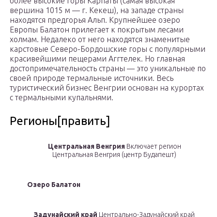
более высокие горы Карпаты (самая высокая
вершина 1015 м — г. Кекеш), на западе страны
находятся предгорья Альп. Крупнейшее озеро
Европы Балатон прилегает к покрытым лесами
холмам. Недалеко от него находятся знаменитые
карстовые Северо-Бордошские горы с популярными
красивейшими пещерами Аггтелек. Но главная
достопримечательность страны — это уникальные по
своей природе термальные источники. Весь
туристический бизнес Венгрии основан на курортах
с термальными купальнями.
Регионы[править]
Центральная Венгрия
Включает регион
Центральная Венгрия (центр Будапешт)
Озеро Балатон
Задунайский край
Центрально-Задунайский край