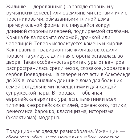
Жилище — деревянные (на западе страны и у
румынских секеев) или с земляными стенами или с
тростниковыми, обмазанными глиной дома
прямоугольной формы и с тянущейся вокруг
длинной стороны галереей, подпираемой столбами.
Крыша была покрыта соломой, дранкой или
черепицей. Теперь используется камень и кирпич.
Как правило, традиционные жилища выходили
торцом на улицу, а длинная сторона оставалась во
дворе. Такая особенность архитектуры от венгров
распространилась среди чехов, словаков, хорватов и
сербов Воеводины. На севере и отчасти в Альфёльде
до XIX в. сохранялись длинные дома для больших
семей с отдельными помещениями для каждой
супружеской пары. В городах — обычная
европейская архитектура, есть памятники всех
типичных европейских стилей, романского, готики,
ренессанса, барокко, классицизма, историзма
(эклектизма), модерна.
Традиционная одежда разнообразна. У женщин —
сборчатая юбка, часто несколько юбок, короткая