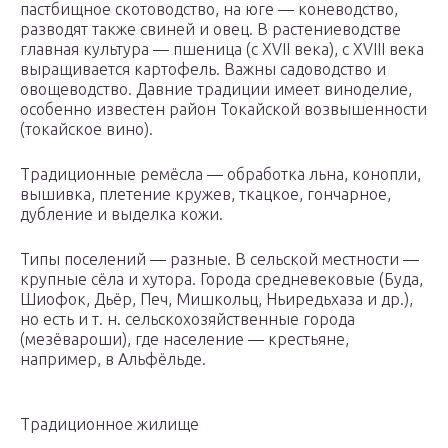
пастбищное скотоводство, на юге — коневодство,
разводят также свиней и овец. В растениеводстве
главная культура — пшеница (с XVII века), с XVIII века
выращивается картофель. Важны садоводство и
овощеводство. Давние традиции имеет виноделие,
особенно известен район Токайской возвышенности
(токайское вино).
Традиционные ремёсла — обработка льна, конопли,
вышивка, плетение кружев, ткацкое, гончарное,
дубление и выделка кожи.
Типы поселений — разные. В сельской местности —
крупные сёла и хутора. Города средневековые (Буда,
Шиофок, Дьёр, Печ, Мишкольц, Ньиредьхаза и др.),
но есть и т. н. сельскохозяйственные города
(мезёвароши), где население — крестьяне,
например, в Альфёльде.
Традиционное жилище