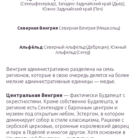
(Секешфехервар), Западно-Задунайский край (Дьёр),
Южно-Задунайский край (Печ)
Северная Венгрия
Северная Венгрия (Мишкольц)
Альфёльд
Северный Альфёльд (Дебрецен), Южный
Альфёльд (Сегед)
Венгрия административно разделена на семь
регионов, которые в свою очередь делятся на более
мелкие административные единицы — медье.
Центральная Венгрия
— фактически Будапешт с
окрестностями. Кроме собственно Будапешта, в
регионе есть Сентендре с барочным центром и
музеем под открытым небом, Эстергом, в котором
доминирует собор в стиле классицизма, Рацкеве с
сербской церковью, огромные королевский дворец
и парк в Гёдёллё и многое другое. Хотя основное в