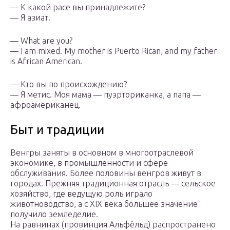
— К какой расе вы принадлежите?
— Я азиат.
— What are you?
— I am mixed. My mother is Puerto Rican, and my father
is African American.
— Кто вы по происхождению?
— Я метис. Моя мама — пуэрториканка, а папа —
афроамериканец.
Быт и традиции
Венгры заняты в основном в многоотраслевой
экономике, в промышленности и сфере
обслуживания. Более половины венгров живут в
городах. Прежняя традиционная отрасль — сельское
хозяйство, где ведущую роль играло
животноводство, а с XIX века большее значение
получило земледелие.
На равнинах (провинция Альфёльд) распространено